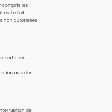
y compris les
tes. Le fait
ns non autorisées
 à certaines
ention avec les
interruption de