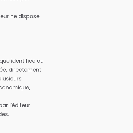
iteur ne dispose
ue identifiée ou
iée, directement
lusieurs
 économique,
ar l'éditeur
des.