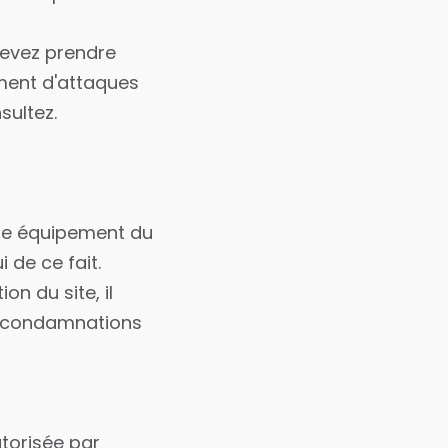
 devez prendre
ment d'attaques
sultez.
re équipement du
 de ce fait.
on du site, il
s, condamnations
utorisée par