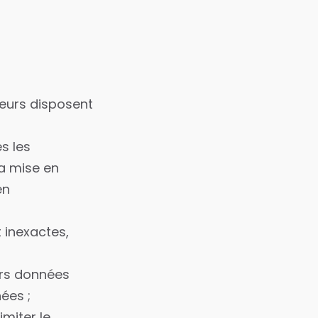
teurs disposent
s les
la mise en
en
t inexactes,
urs données
ées ;
imiter le