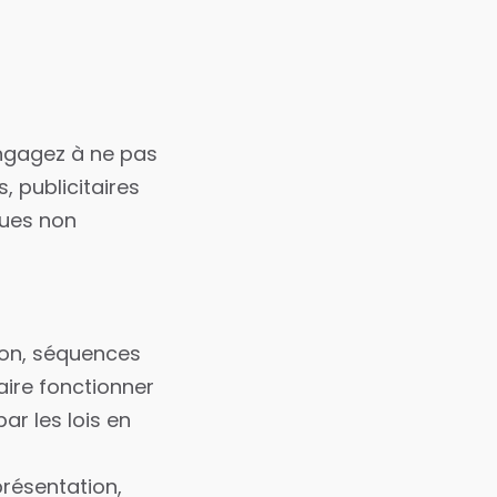
engagez à ne pas
, publicitaires
ques non
non, séquences
faire fonctionner
ar les lois en
présentation,